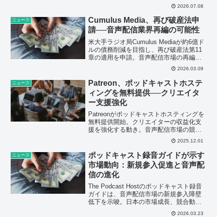
露出から、熱狂の初期衝動への投資へと
2026.07.08
シフトしていることを示している。
Cumulus Media、再び破産法申
ニュース
請──音声配信業界再編の可能性
米大手ラジオ局Cumulus Mediaが約6億ド
ルの債務削減を目指し、再び破産法第11
章の適用を申請。音声配信市場の再編と
伝統的メディアのデジタル化への課題を
2026.03.09
分析します。
Patreon、ポッドキャストホステ
ニュース
ィングを無料提供──クリエイタ
ー支援強化
Patreonがポッドキャストホスティングを
無料提供開始。クリエイターの収益化支
援を強化する動き。音声配信市場の競争
激化と多様化が進む中、Patreonの戦略を
2025.12.01
詳細に分析。
ポッドキャスト録音ガイドが示す
ニュース
市場動向：新規参入促進と音声配
信の進化
The Podcast Hostのポッドキャスト録音
ガイドは、音声配信市場の新規参入障壁
低下を示唆。日本の市場成長、競合動
向、将来予測を分析し、クリエイターエ
2026.03.23