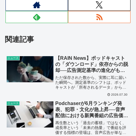
関連記事
【RAIN News】ポッドキャスト
ニュース
の「ダウンロード」依存からの脱
却──広告測定基準の進化がもた
らすビジネスの転換点
ただ保存された数から、実際に耳に届い
た瞬間へ。測定基準のシフトは、ポッド
キャストが「所有されるデータ」から
「共有される体験」へと本質的な脱皮を
2026.07.30
遂げるための、必然のプロセスだ。
Podchaserが6月ランキング発
ニュース
表、犯罪・文化が急上昇──音声
配信における新興番組の広告価値
を示す
再生数という「過去の蓄積」ではなく、
成長率という「未来の熱量」で番組を評
価する指標の登場は、音声広告が単なる