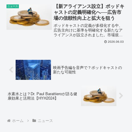
コノミーの活性化と課題を解説します。
【新アライアンス設立】ポッドキ
ニュース
ャストの定義明確化へ──広告市
場の信頼性向上と拡大を狙う
ポッドキャストの定義が多様化する中、
広告主向けに基準を明確化する新たなア
ライアンスが設立されました。市場規模
拡大に伴う測定基準の標準化が狙いで
2026.06.03
す。
映画予告編を音声で？ポッドキャストの
新たな可能性
水素水とは？Dr. Paul Barattieroが語る健
康効果と活用法【HYH2024】
ホーム
ニュース