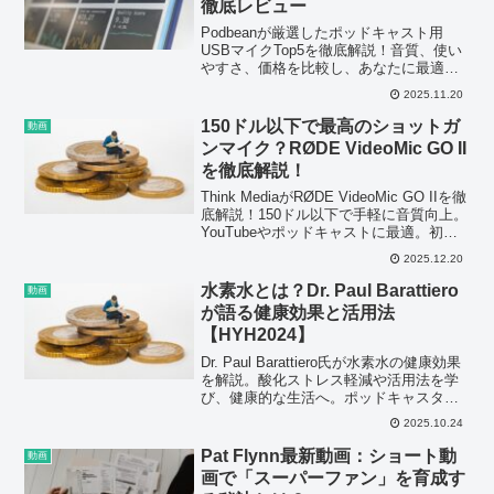
徹底レビュー
Podbeanが厳選したポッドキャスト用
USBマイクTop5を徹底解説！音質、使い
やすさ、価格を比較し、あなたに最適な1
本を見つけよう。初心者から上級者ま
2025.11.20
で、ポッドキャスター必見の情報満載！
150ドル以下で最高のショットガ
動画
ンマイク？RØDE VideoMic GO II
を徹底解説！
Think MediaがRØDE VideoMic GO IIを徹
底解説！150ドル以下で手軽に音質向上。
YouTubeやポッドキャストに最適。初心
者にもおすすめ！
2025.12.20
水素水とは？Dr. Paul Barattiero
動画
が語る健康効果と活用法
【HYH2024】
Dr. Paul Barattiero氏が水素水の健康効果
を解説。酸化ストレス軽減や活用法を学
び、健康的な生活へ。ポッドキャスター
にもおすすめ！
2025.10.24
Pat Flynn最新動画：ショート動
動画
画で「スーパーファン」を育成す