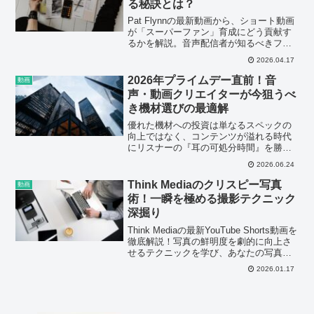
る秘訣とは？
Pat Flynnの最新動画から、ショート動画
が「スーパーファン」育成にどう貢献す
るかを解説。音声配信者が知るべきファ
ンエンゲージメント戦略を深掘りしま
2026.04.17
す。
2026年プライムデー直前！音
動画
声・動画クリエイターが今狙うべ
き機材選びの最適解
優れた機材への投資は単なるスペックの
向上ではなく、コンテンツが溢れる時代
にリスナーの『耳の可処分時間』を勝ち
取るための、配信者にとって最も費用対
2026.06.24
効果の高い戦略と言えます。
Think Mediaのクリスピー写真
動画
術！一瞬を極める撮影テクニック
深掘り
Think Mediaの最新YouTube Shorts動画を
徹底解説！写真の鮮明度を劇的に向上さ
せるテクニックを学び、あなたの写真ス
キルをレベルアップさせましょう。ポッ
2026.01.17
ドキャストのサムネイル作成にも役立つ
情報満載！