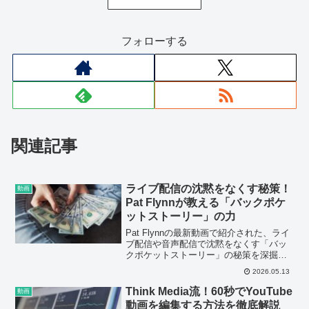
フォローする
関連記事
ライブ配信の沈黙をなくす秘策！
動画
Pat Flynnが教える「バックポケ
ットストーリー」の力
Pat Flynnの最新動画で紹介された、ライ
ブ配信や音声配信で沈黙をなくす「バッ
クポケットストーリー」の秘策を深掘
り。スティーブ・ジョブズの事例から学
2026.05.13
ぶ実践的なテクニックで、あなたの配信
クオリティを高めましょう。
Think Media流！60秒でYouTube
動画
動画を編集する方法を徹底解説