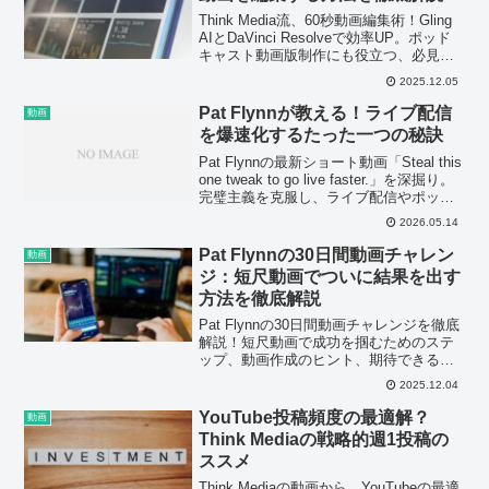
Think Media流、60秒動画編集術！Gling
AIとDaVinci Resolveで効率UP。ポッド
キャスト動画版制作にも役立つ、必見の
時短テクニックを紹介！
2025.12.05
Pat Flynnが教える！ライブ配信
動画
を爆速化するたった一つの秘訣
Pat Flynnの最新ショート動画「Steal this
one tweak to go live faster.」を深掘り。
完璧主義を克服し、ライブ配信やポッド
キャストを爆速化する思考法を解説。
2026.05.14
Pat Flynnの30日間動画チャレン
動画
ジ：短尺動画でついに結果を出す
方法を徹底解説
Pat Flynnの30日間動画チャレンジを徹底
解説！短尺動画で成功を掴むためのステ
ップ、動画作成のヒント、期待できる成
果を紹介。今すぐ動画をチェックして、
2025.12.04
チャレンジに参加しよう！
YouTube投稿頻度の最適解？
動画
Think Mediaの戦略的週1投稿の
ススメ
Think Mediaの動画から、YouTubeの最適