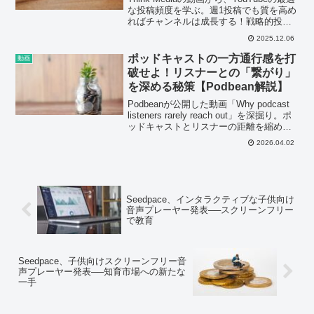
な投稿頻度を学ぶ。週1投稿でも質を高め
ればチャンネルは成長する！戦略的投稿
で成功を掴むヒント。
2025.12.06
ポッドキャストの一方通行感を打
動画
破せよ！リスナーとの「繋がり」
を深める秘策【Podbean解説】
Podbeanが公開した動画「Why podcast
listeners rarely reach out」を深掘り。ポ
ッドキャストとリスナーの距離を縮める
秘策、Fan Mailの誕生秘話と価値を解
2026.04.02
説。配信者必見の動画です。
Seedpace、インタラクティブな子供向け
音声プレーヤー発表──スクリーンフリー
で教育
Seedpace、子供向けスクリーンフリー音
声プレーヤー発表──知育市場への新たな
一手