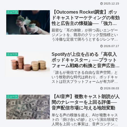
市場への影響と今後の展開を予測しま
2025.12.15
す。
【Outcomes Rocket調査】ポッ
ニュース
ドキャストマーケティングの有効
性と広告主の懐疑論──「強力な
手段」が抱え…
親密な「耳の体験」が持つ高いエンゲー
ジメントを、既存のクリック型指標とい
う冷徹な定規で測ろうとするジレンマこ
そが、ポッドキャストの真のポテンシャ
2026.07.17
ルを縛り付けている。
Spotifyが上位を占める「高収入
ニュース
ポッドキャスター」──プラット
フォーム戦略の転換と音声広告市
場の未来
「誰もが発信できる自由な音声空間」と
いう牧歌的な時代は終わり、ポッドキャ
ストは巨大プラットフォームが有力IPを
奪い合う高度なマネーゲームの場へとシ
2026.08.03
フトしている。
【AI音声】複数キャスト朗読が人
ニュース
間のナレーターを上回る評価──
音声配信市場に与える地殻変動
単なる声の模倣を超え、AIが複数キャス
トの「掛け合いの妙」という演出領域で
人間を上回った事実は、音声コンテンツ