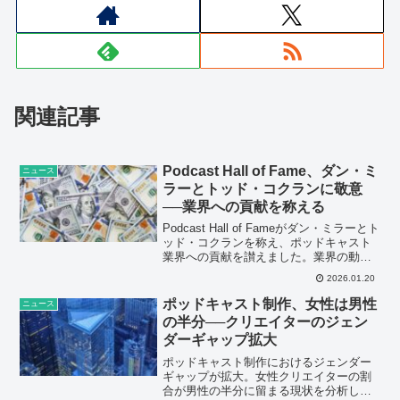
関連記事
Podcast Hall of Fame、ダン・ミ
ニュース
ラーとトッド・コクランに敬意
──業界への貢献を称える
Podcast Hall of Fameがダン・ミラーとト
ッド・コクランを称え、ポッドキャスト
業界への貢献を讃えました。業界の動向
と今後の展望について解説します。
2026.01.20
ポッドキャスト制作、女性は男性
ニュース
の半分──クリエイターのジェン
ダーギャップ拡大
ポッドキャスト制作におけるジェンダー
ギャップが拡大。女性クリエイターの割
合が男性の半分に留まる現状を分析し、