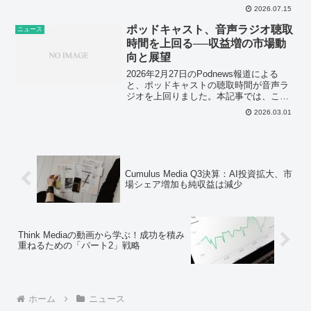
の価値が「誰が語るか」から「どう空間
2026.07.15
を創るか」へ移行していることを示して
いる。
ポッドキャスト、音声ラジオ聴取
ニュース
時間を上回る──収益増の市場動
向と展望
2026年2月27日のPodnews報道による
と、ポッドキャストの聴取時間が音声ラ
ジオを上回りました。本記事では、この
市場変化の詳細と、音声配信業界の今後
2026.03.01
の動向をデータに基づき分析します。
Cumulus Media Q3決算：AI投資拡大、市
場シェア増加も純収益は減少
Think Mediaの動画から学ぶ！成功を積み
重ねるための「パート2」戦略
ホーム
ニュース