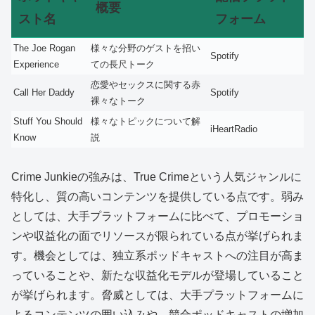
概要
スト名
フォーム
The Joe Rogan
様々な分野のゲストを招い
Spotify
Experience
ての長尺トーク
恋愛やセックスに関する赤
Call Her Daddy
Spotify
裸々なトーク
Stuff You Should
様々なトピックについて解
iHeartRadio
Know
説
Crime Junkieの強みは、True Crimeという人気ジャンルに
特化し、質の高いコンテンツを提供している点です。弱み
としては、大手プラットフォームに比べて、プロモーショ
ンや収益化の面でリソースが限られている点が挙げられま
す。機会としては、独立系ポッドキャストへの注目が高ま
っていることや、新たな収益化モデルが登場していること
が挙げられます。脅威としては、大手プラットフォームに
よるコンテンツの囲い込みや、競合ポッドキャストの増加