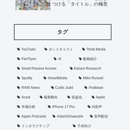
つける「タイトル」の極意
タグ
YouTube
ポッドキャスト
Think Media
Pat Flynn
AI
動画紹介
Smart Passive Income
Edison Research
Spotify
iHeartMedia
Mike Russell
RAIN News
Curtis Judd
Podbean
Acast
最新動向
収益化
Apple
市場分析
iPhone 17 Pro
AI音声
Apple Podcasts
AdamSchaeuble
音声配信
インタラクティブ
子供向け