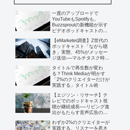
一度のアップロードで
YouTubeもSpotifyも。
Buzzsproutの新機能が示す
ビデオポッドキャストの未
来
【eMarketer調査】Z世代の
ポッドキャスト「ながら聴
き」実態、45%がメッセー
ジ送信──マルチタスク時代
の音…
タイトルで再生数が変わ
る？Think Mediaが明かす
「2%のクリエイターだけが
実践する」タイトル術
【エジソン・リサーチ】テ
レビでのポッドキャスト視
聴が継続成長──リビング進
出がもたらす音声広告の新
たな可能性
わずか2%のクリエイターが
実践する、リスナーを惹き