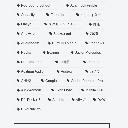
Pod Sound School
Adam Schaeuble
Audacity
Frame.io
クリエイター
Libsyn
スクリーンフリー
健康
AIツール
Buzzsprout
2025
Audioboom
Cumulus Media
Podnews
Netflix
Ecamm
Javier Mercedes
Premiere Pro
AI活用
Podfest
Austrian Audio
Audacy
カメラ
AI音楽
Google
Adobe Premiere Pro
AMP Accords
32bit Float
Infinite Dial
DJI Pocket 3
Audible
AI技術
DAW
Riverside.fm