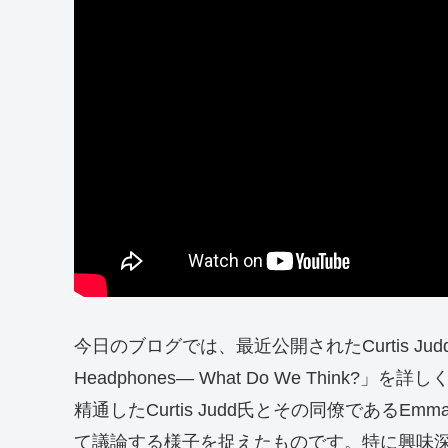
今日のブログでは、最近公開されたCurtis Judd
Headphones— What Do We Thi
精通したCurtis Judd氏とその同僚であるEmm
て議論する様子を捉えたものです。特に興味