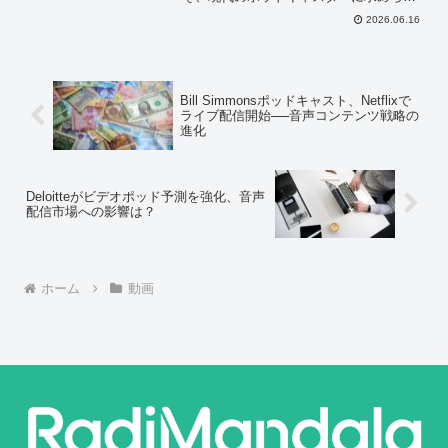
る最もスマートな生存戦略だ。
2026.06.16
Bill Simmonsポッドキャスト、Netflixで
ライブ配信開始──音声コンテンツ戦略の
進化
Deloitteがビデオポッド予測を強化、音声
配信市場への影響は？
ホーム
動画