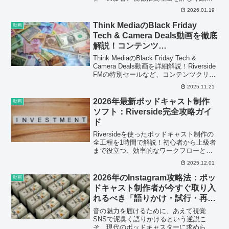
介。ポッドキャスト収録機材のメンテナ
2026.01.19
ンスにも役立つ情報満載！
Think MediaのBlack Friday
動画
Tech & Camera Deals動画を徹底
解説！コンテンツ…
Think MediaのBlack Friday Tech &
Camera Deals動画を詳細解説！Riverside
FMの特別セールなど、コンテンツクリエ
イター必見のお得情報満載！
2025.11.21
2026年最新ポッドキャスト制作
動画
ソフト：Riverside完全攻略ガイ
ド
Riversideを使ったポッドキャスト制作の
全工程を1時間で解説！初心者から上級者
まで役立つ、効率的なワークフローと最
新ツールを紹介。今すぐ動画をチェック
2025.12.01
して、あなたのポッドキャストをレベル
アップさせましょう。
2026年のInstagram攻略法：ポッ
動画
ドキャスト制作者が今すぐ取り入
れるべき「語りかけ・試行・再投
稿」のトリプル戦略
音の魅力を届けるために、あえて視覚
SNSで泥臭く語りかけるという逆説こ
そ、現代のポッドキャスターに求められ