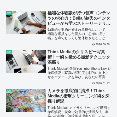
極端な体験談が持つ音声コンテン
動画
ツの求心力：Bella Ma氏のインタ
ビューから学ぶストーリーテリン
グの極意
効率的な要約が好まれる現代において、
極端な選択をした個人の「思考の振り
幅」を声でじっくり追体験させることこ
そが、音声コンテンツが持つ本質的な求
2026.06.20
心力なのだろう。
Think Mediaのクリスピー写真
動画
術！一瞬を極める撮影テクニック
深掘り
Think Mediaの最新YouTube Shorts動画を
徹底解説！写真の鮮明度を劇的に向上さ
せるテクニックを学び、あなたの写真ス
キルをレベルアップさせましょう。ポッ
2026.01.17
ドキャストのサムネイル作成にも役立つ
情報満載！
カメラを徹底的に清掃！Think
動画
Mediaの衝撃クリーニング術を深
掘り解説
Think Mediaのカメラクリーニング動画を
徹底解説！安全で効果的な清掃方法、業
界への影響、視聴推奨理由を詳しく紹