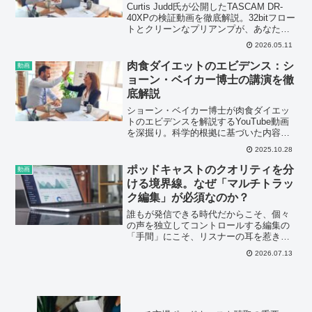
Curtis Judd氏が公開したTASCAM DR-
40XPの検証動画を徹底解説。32bitフロー
トとクリーンなプリアンプが、あなたの
音声収録を次のレベルへ引き上げます。
2026.05.11
ポッドキャスト・音声配信者は必見！
肉食ダイエットのエビデンス：シ
動画
ョーン・ベイカー博士の講演を徹
底解説
ショーン・ベイカー博士が肉食ダイエッ
トのエビデンスを解説するYouTube動画
を深掘り。科学的根拠に基づいた内容
で、健康に関心のある方やポッドキャス
2025.10.28
ターにとって必見です。
ポッドキャストのクオリティを分
動画
ける境界線。なぜ「マルチトラッ
ク編集」が必須なのか？
誰もが発信できる時代だからこそ、個々
の声を独立してコントロールする編集の
「手間」にこそ、リスナーの耳を惹きつ
ける非言語的な知性が宿る。
2026.07.13