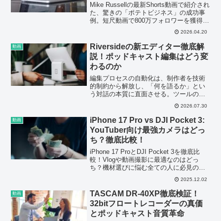
Mike Russellの最新Shorts動画で紹介され
た、驚きの「ポテトビジネス」の成功事
例。短尺動画で800万フォロワーを獲得し
た秘訣を深掘りし、ポッドキャストや音
2026.04.20
声配信に活かせるコンテンツ戦略を解説
します。
Riversideの新エディター徹底解
動画
説！ポッドキャスト編集はどう変
わるのか
編集プロセスの自動化は、制作者を技術
的制約から解放し、「何を語るか」とい
う対話の本質に直面させる。ツールの進
化が進むほど、ポッドキャストは小手先
2026.07.30
ではない「言葉の強度」が試される場に
なっていく。
iPhone 17 Pro vs DJI Pocket 3:
動画
YouTuber向け最強カメラはどっ
ち？徹底比較！
iPhone 17 ProとDJI Pocket 3を徹底比
較！Vlogや動画撮影に最適なのはどっ
ち？機材選びに悩む全ての人に必見の動
画です。
2025.12.02
TASCAM DR-40XP徹底検証！
動画
32bitフロートレコーダーの真価
とポッドキャスト音質革命