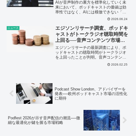
AIが音声制作の裏方を標準化していく未
来において、ポッドキャストの価値は効
率性ではなく、AIには模倣できない「語
り手のノイズや体温」にこそ宿るように
2026.06.24
なるのかもしれない。
エジソンリサーチ調査、ポッドキ
ニュース
ャストがトークラジオ聴取時間を
上回る──音声コンテンツ市場に
転換点
エジソンリサーチの最新調査により、ポ
ッドキャストの聴取時間がトークラジオ
を上回ったことが判明。音声コンテンツ
市場の構造変化と今後のビジネス戦略へ
2026.02.25
の影響を分析します。
Podcast Show London、アドバイザーを
発表──欧州ポッドキャスト市場の活性化
に期待
Podfest 2026が示す音声配信の潮流──微
細な最適化が鍵を握る市場戦略