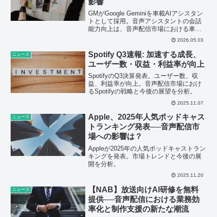
影響
GMがGoogle Geminiを車載AIアシスタン
トとして採用。音声アシスタントの会話
能力向上は、音声配信市場における車載
UXに進化をもたらすと見られます。その
2026.05.03
市場影響と今後の展望を分析。
Spotify Q3速報: 加速する成長、
ニュース
ユーザー数・収益・利益率が向上
SpotifyのQ3決算発表。ユーザー数、収
益、利益率が向上。音声配信市場におけ
るSpotifyの戦略と今後の展望を分析。
2025.11.07
Apple、2025年人気ポッドキャス
ニュース
トランキング発表──音声配信市
場への影響は？
Appleが2025年の人気ポッドキャストラン
キングを発表。市場トレンドと今後の展
開を分析。
2025.11.20
【NAB】放送向けAI研修を無料
ニュース
提供──音声配信における業務効
率化と制作支援の新たな潮流