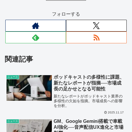
フォローする
関連記事
ポッドキャストの多様性に課題、
ニュース
新たなレポートが指摘──市場成
長の足かせとなる可能性
新たなレポートがポッドキャスト業界の
多様性の欠如を指摘。市場成長への影響
を分析。
2025.11.17
GM、Google Gemini搭載で車載
ニュース
AI強化──音声配信UX進化と市場