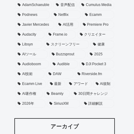
AdamSchaeuble
音声配信
Cumulus Media
Podnews
Netflix
Ecamm
Javier Mercedes
AI活用
Premiere Pro
Audacity
Frame.io
クリエイター
Libsyn
スクリーンフリー
健康
AIツール
Buzzsprout
2025
Audioboom
Audible
DJI Pocket 3
AI技術
DAW
Riverside.fm
Ecamm Live
最新
アワード
AI規制
AI著作権
Beamly
30日間チャレンジ
2026年
SiriusXM
詳細解説
アーカイブ