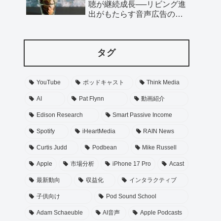
聴が継続成長──リビング進
出がもたらす音声広告の新
たな可能性
タグ
YouTube
ポッドキャスト
Think Media
AI
Pat Flynn
動画紹介
Edison Research
Smart Passive Income
Spotify
iHeartMedia
RAIN News
Curtis Judd
Podbean
Mike Russell
Apple
市場分析
iPhone 17 Pro
Acast
最新動向
収益化
インタラクティブ
子供向け
Pod Sound School
Adam Schaeuble
AI音声
Apple Podcasts