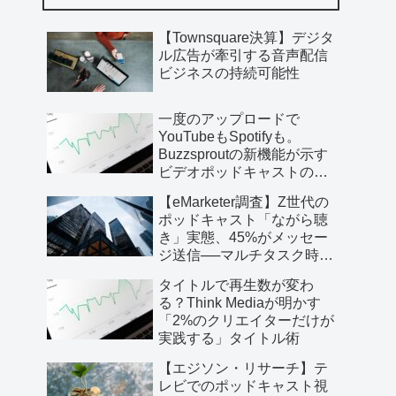
【Townsquare決算】デジタ
ル広告が牽引する音声配信
ビジネスの持続可能性
一度のアップロードで
YouTubeもSpotifyも。
Buzzsproutの新機能が示す
ビデオポッドキャストの未
来
【eMarketer調査】Z世代の
ポッドキャスト「ながら聴
き」実態、45%がメッセー
ジ送信──マルチタスク時代
の音…
タイトルで再生数が変わ
る？Think Mediaが明かす
「2%のクリエイターだけが
実践する」タイトル術
【エジソン・リサーチ】テ
レビでのポッドキャスト視