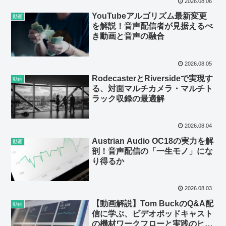
2026.08.06
YouTubeアルゴリズム最新変更
動画
を解説！音声配信者が見据えるべ
き動画と音声の融合
2026.08.05
RodecasterとRiversideで実現す
動画
る、対面マルチカメラ・マルチト
ラック収録の最適解
2026.08.04
Austrian Audio OC18の実力を解
動画
剖！音声配信の「一生モノ」にな
り得るか
2026.08.03
【動画解説】Tom BuckのQ&A配
動画
信に学ぶ、ビデオポッドキャスト
の機材ワークフローと実践のヒン