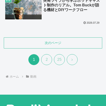
突発ライブから学ぶポッドキャス
動画
ト制作のリアル。Tom Buckが語
る機材とDIYワークフロー
2026.07.29
次のページ
次
1
2
25
へ
ホーム
動画