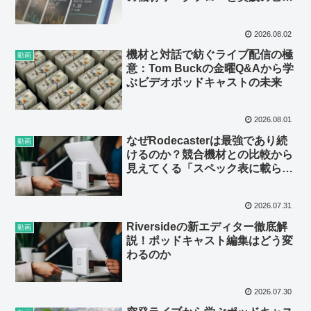
ト
2026.08.02
機材と対話で紡ぐライブ配信の極
動画
意：Tom Buckの金曜Q&Aから学
ぶビデオポッドキャストの未来
2026.08.01
なぜRodecasterは最強であり続
動画
けるのか？競合機材との比較から
見えてくる「スペック表に載らな
い価値」
2026.07.31
Riversideの新エディター徹底解
動画
説！ポッドキャスト編集はどう変
わるのか
2026.07.30