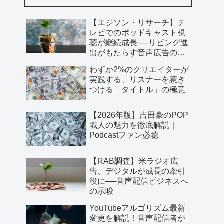
【エジソン・リサーチ】テ
レビでのポッドキャスト視
聴が継続成長──リビング進
出がもたらす音声広告の新
たな可能性
わずか2%のクリエイターが
実践する、リスナーを惹き
つける「タイトル」の極意
【2026年版】吉田豪のPOP
職人の魅力を徹底解説｜
Podcastファン必聴
【RAB調査】米ラジオ広
告、デジタルが成長の牽引
役に──音声配信ビジネスへ
の示唆
YouTubeアルゴリズム最新
変更を解説！音声配信者が