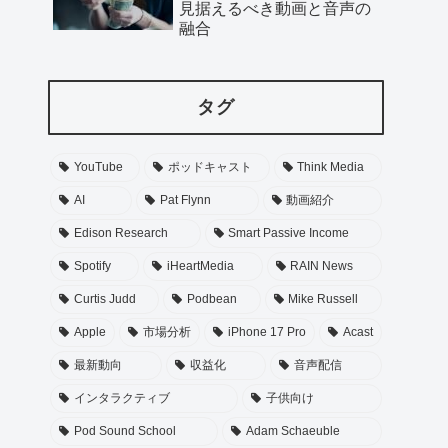
見据えるべき動画と音声の
融合
タグ
YouTube
ポッドキャスト
Think Media
AI
Pat Flynn
動画紹介
Edison Research
Smart Passive Income
Spotify
iHeartMedia
RAIN News
Curtis Judd
Podbean
Mike Russell
Apple
市場分析
iPhone 17 Pro
Acast
最新動向
収益化
音声配信
インタラクティブ
子供向け
Pod Sound School
Adam Schaeuble