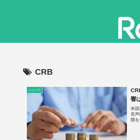
CRB
C
ニュース
響
米国
音声
開を