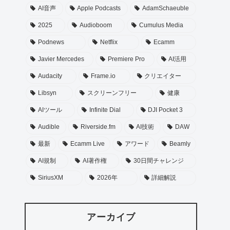
AI音声
Apple Podcasts
AdamSchaeuble
2025
Audioboom
Cumulus Media
Podnews
Netflix
Ecamm
Javier Mercedes
Premiere Pro
AI活用
Audacity
Frame.io
クリエイター
Libsyn
スクリーンフリー
健康
AIツール
Infinite Dial
DJI Pocket 3
Audible
Riverside.fm
AI技術
DAW
最新
Ecamm Live
アワード
Beamly
AI規制
AI著作権
30日間チャレンジ
SiriusXM
2026年
詳細解説
アーカイブ