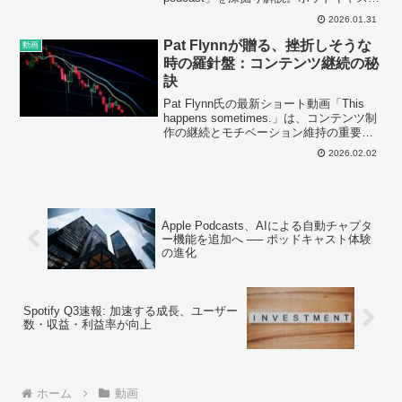
初心者が成功するために知っておくべき5
2026.01.31
つの教訓と無料ツールを紹介します。
Pat Flynnが贈る、挫折しそうな
動画
時の羅針盤：コンテンツ継続の秘
訣
Pat Flynn氏の最新ショート動画「This
happens sometimes.」は、コンテンツ制
作の継続とモチベーション維持の重要性
を訴えかけます。ポッドキャスト・音声
2026.02.02
配信クリエイター必見の、心に響くメッ
セージを深掘りしました。
Apple Podcasts、AIによる自動チャプタ
ー機能を追加へ ── ポッドキャスト体験
の進化
Spotify Q3速報: 加速する成長、ユーザー
数・収益・利益率が向上
ホーム
動画