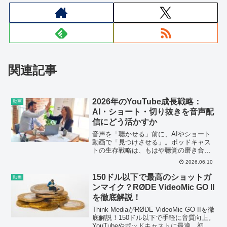
関連記事
2026年のYouTube成長戦略：
動画
AI・ショート・切り抜きを音声配
信にどう活かすか
音声を「聴かせる」前に、AIやショート
動画で「見つけさせる」。ポッドキャス
トの生存戦略は、もはや聴覚の磨き合い
ではなく、アルゴリズムと視覚のハック
2026.06.10
へと移行している。
150ドル以下で最高のショットガ
動画
ンマイク？RØDE VideoMic GO II
を徹底解説！
Think MediaがRØDE VideoMic GO IIを徹
底解説！150ドル以下で手軽に音質向上。
YouTubeやポッドキャストに最適。初心