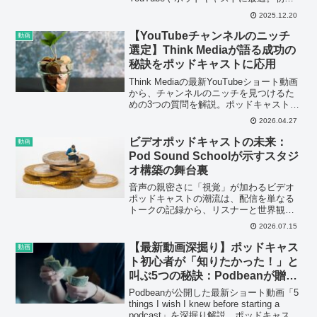
者にもおすすめ！
2025.12.20
【YouTubeチャンネルのニッチ
動画
選定】Think Mediaが語る成功の
秘訣をポッドキャストに応用
Think Mediaの最新YouTubeショート動画
から、チャンネルのニッチを見つけるた
めの3つの質問を解説。ポッドキャストク
リエイターにも役立つ、情熱・知識・収
2026.04.27
益のバランスの重要性を深掘りします。
ビデオポッドキャストの未来：
動画
Pod Sound Schoolが示すスタジ
オ構築の舞台裏
音声の親密さに「視覚」が加わるビデオ
ポッドキャストの潮流は、配信を単なる
トークの記録から、リスナーと世界観を
共有するための「空間設計」へと変貌さ
2026.07.15
せている。
【最新動画深掘り】ポッドキャス
動画
ト初心者が「知りたかった！」と
叫ぶ5つの秘訣：Podbeanが贈る
実践ガイド
Podbeanが公開した最新ショート動画「5
things I wish I knew before starting a
podcast」を深掘り解説。ポッドキャスト