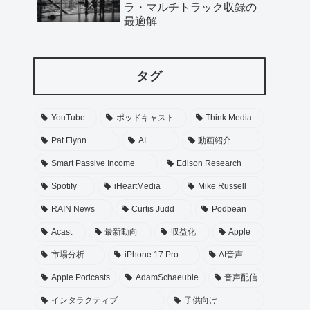
ラ・マルチトラック収録の
最適解
タグ
YouTube
ポッドキャスト
Think Media
Pat Flynn
AI
動画紹介
Smart Passive Income
Edison Research
Spotify
iHeartMedia
Mike Russell
RAIN News
Curtis Judd
Podbean
Acast
最新動向
収益化
Apple
市場分析
iPhone 17 Pro
AI音声
Apple Podcasts
AdamSchaeuble
音声配信
インタラクティブ
子供向け