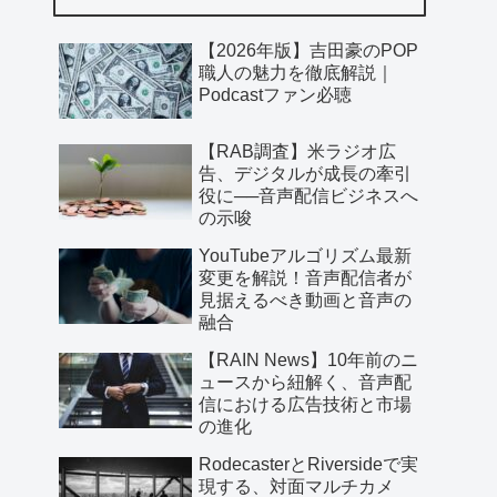
【2026年版】吉田豪のPOP
職人の魅力を徹底解説｜
Podcastファン必聴
【RAB調査】米ラジオ広
告、デジタルが成長の牽引
役に──音声配信ビジネスへ
の示唆
YouTubeアルゴリズム最新
変更を解説！音声配信者が
見据えるべき動画と音声の
融合
【RAIN News】10年前のニ
ュースから紐解く、音声配
信における広告技術と市場
の進化
RodecasterとRiversideで実
現する、対面マルチカメ