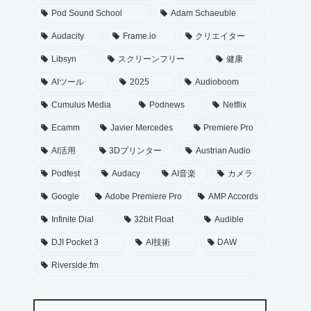
Pod Sound School
Adam Schaeuble
Audacity
Frame.io
クリエイター
Libsyn
スクリーンフリー
健康
AIツール
2025
Audioboom
Cumulus Media
Podnews
Netflix
Ecamm
Javier Mercedes
Premiere Pro
AI活用
3Dプリンター
Austrian Audio
Podfest
Audacy
AI音楽
カメラ
Google
Adobe Premiere Pro
AMP Accords
Infinite Dial
32bit Float
Audible
DJI Pocket 3
AI技術
DAW
Riverside.fm