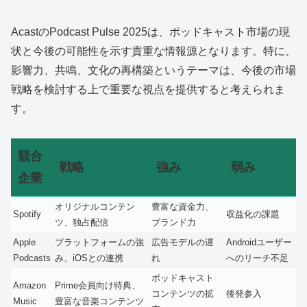
AcastのPodcast Pulse 2025は、ポッドキャスト市場の現
状と今後の可能性を示す貴重な情報源となります。特に、
影響力、共鳴、文化の再構築というテーマは、今後の市場
戦略を検討する上で重要な視点を提供すると考えられま
す。
競合
戦略
強み
弱み
企業
オリジナルコンテン
豊富な資金力、
Spotify
収益化の課題
ツ、独占配信
ブランド力
Apple
プラットフォームの強
広告モデルの遅
Androidユーザー
Podcasts
み、iOSとの連携
れ
へのリーチ不足
ポッドキャスト
Amazon
Prime会員向け特典、
コンテンツの拡
後発参入
Music
豊富な音楽コンテンツ