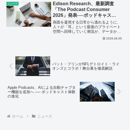
声...
Edison Research、最新調査
ニュース
「The Podcast Consumer
2026」発表──ポッドキャス…
画面を凝視する日常から逃れるように、
人々が「耳」という最後のプライベート
空間へ回帰していく潮流が、データから
も静かに証明されている。
2026.06.05
パット・フリンがNFLデトロイト・ライ
オンズとコラボ！舞台裏を徹底解説
Apple Podcasts、AIによる自動チャプタ
ー機能を追加へ ── ポッドキャスト体験
の進化
ホーム
ニュース