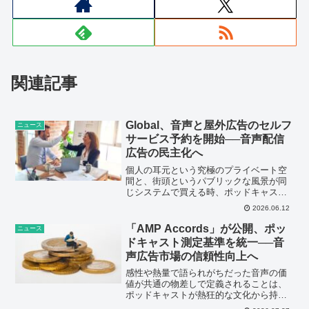
関連記事
Global、音声と屋外広告のセルフ
ニュース
サービス予約を開始──音声配信
広告の民主化へ
個人の耳元という究極のプライベート空
間と、街頭というパブリックな風景が同
じシステムで買える時、ポッドキャスト
はネットを飛び出して都市の空気感をデ
2026.06.12
ザインするカルチャーになる。
「AMP Accords」が公開、ポッ
ニュース
ドキャスト測定基準を統一──音
声広告市場の信頼性向上へ
感性や熱量で語られがちだった音声の価
値が共通の物差しで定義されることは、
ポッドキャストが熱狂的な文化から持続
可能な巨大産業へと静かに移行する境界