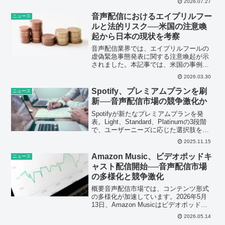
2026.07.27
線だ。
音声配信におけるエイプリルフー
ニュース
ルと法的リスク──米国の注意喚
起から日本の現状を考察
音声配信業界では、エイプリルフールの
虚偽緊急事態発表に関する注意喚起が示
されました。本記事では、米国の事例を
基に、日本の音声配信市場における法的
2026.03.30
リスクとプラットフォームの責任、そし
て今後の市場動向を分析します。
Spotify、プレミアムプランを刷
ニュース
新──音声配信市場の競争激化か
Spotifyが新たなプレミアムプランを発
表。Light、Standard、Platinumの3段階
で、ユーザーニーズに応じた選択肢を提
供。音声配信市場の競争環境に変化をも
2025.11.15
たらす可能性について解説します。
Amazon Music、ビデオポッドキ
ニュース
ャスト配信開始──音声配信市場
の多様化と競争激化
概要音声配信市場では、コンテンツ形式
の多様化が加速しています。2026年5月
13日、Amazon Musicはビデオポッドキ
ャストの配信を開始したことを発表しま
2026.05.14
した。この新たな取り組みは、既存の音