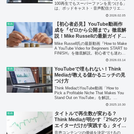
100再生でもスーパーファンを見つける」
は、ポッドキャスト・音声配信クリエイ
ターが数字のプレッシャーから解放さ
2026.02.05
れ、真のファンと繋がるための貴重なヒ
ントを提供します。
【初心者必見】YouTube動画作
動画
成を『ゼロから公開まで』徹底解
説！Mike Russellの最新ガイドを
深掘り
Mike Russell氏の最新動画『How to Make
A YouTube Video for Beginners START to
FINISH』を徹底解説。初心者でも迷わず
YouTube動画を制作できる具体的なステ
2026.03.14
ップとRiverside.fm活用術を紹介します。
YouTubeで埋もれない！Think
動画
Mediaが教える儲かるニッチの見
つけ方
Think MediaのYouTube動画「How to
Pick a Profitable Niche That Makes You
Stand Out on YouTube」を解説。
YouTubeで成功するためのニッチ戦略を
2025.10.30
学び、独自のチャンネルを構築しましょ
う。
タイトルで再生数が変わる？
動画
Think Mediaが明かす「2%のクリ
エイターだけが実践する」タイト
ル術
音声コンテンツの価値を決定づけるの