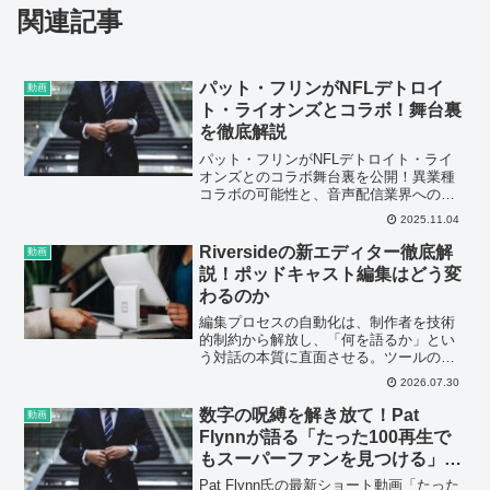
関連記事
パット・フリンがNFLデトロイ
動画
ト・ライオンズとコラボ！舞台裏
を徹底解説
パット・フリンがNFLデトロイト・ライ
オンズとのコラボ舞台裏を公開！異業種
コラボの可能性と、音声配信業界への影
響を解説します。今すぐチェック！
2025.11.04
Riversideの新エディター徹底解
動画
説！ポッドキャスト編集はどう変
わるのか
編集プロセスの自動化は、制作者を技術
的制約から解放し、「何を語るか」とい
う対話の本質に直面させる。ツールの進
化が進むほど、ポッドキャストは小手先
2026.07.30
ではない「言葉の強度」が試される場に
なっていく。
数字の呪縛を解き放て！Pat
動画
Flynnが語る「たった100再生で
もスーパーファンを見つける」秘
訣
Pat Flynn氏の最新ショート動画「たった