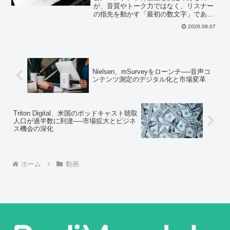
が、音質やトーク力ではなく、リスナー
の指先を動かす「最初の数文字」である
という事実は、配信文化の興味深い逆説
2026.08.07
だ。
Nielsen、mSurveyをローンチ──音声コ
ンテンツ測定のデジタル化と市場変革
Triton Digital、米国のポッドキャスト聴取
人口が過半数に到達──市場拡大とビジネ
ス機会の深化
ホーム
動画