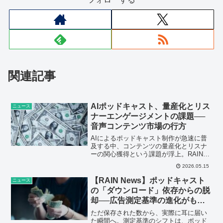
関連記事
AIポッドキャスト、量産化とリス
ニュース
ナーエンゲージメントの課題──
音声コンテンツ市場の行方
AIによるポッドキャスト制作が急速に普
及する中、コンテンツの量産化とリスナ
ーの関心獲得という課題が浮上。RAIN
Newsの記事を基に、日本の音声配信市場
2026.05.15
におけるAIの影響と今後の展開を分析し
ます。
【RAIN News】ポッドキャスト
ニュース
の「ダウンロード」依存からの脱
却──広告測定基準の進化がもた
らすビジネスの転換点
ただ保存された数から、実際に耳に届い
た瞬間へ。測定基準のシフトは、ポッド