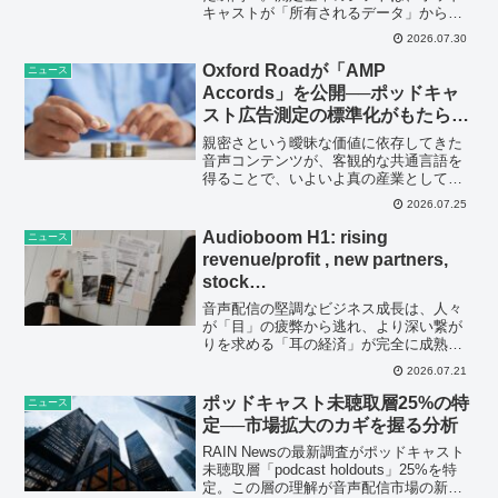
キャストが「所有されるデータ」から
「共有される体験」へと本質的な脱皮を
2026.07.30
遂げるための、必然のプロセスだ。
Oxford Roadが「AMP
ニュース
Accords」を公開──ポッドキャ
スト広告測定の標準化がもたらす
信頼性向上
親密さという曖昧な価値に依存してきた
音声コンテンツが、客観的な共通言語を
得ることで、いよいよ真の産業としての
成熟期を迎えようとしている。
2026.07.25
Audioboom H1: rising
ニュース
revenue/profit , new partners,
stock…
音声配信の堅調なビジネス成長は、人々
が「目」の疲弊から逃れ、より深い繋が
りを求める「耳の経済」が完全に成熟期
に入ったことを物語っている。
2026.07.21
ポッドキャスト未聴取層25%の特
ニュース
定──市場拡大のカギを握る分析
RAIN Newsの最新調査がポッドキャスト
未聴取層「podcast holdouts」25%を特
定。この層の理解が音声配信市場の新た