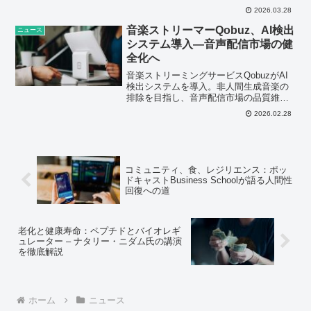
な成長戦略を構築する上で不可欠である
2026.03.28
と分析されます。
音楽ストリーマーQobuz、AI検出
ニュース
システム導入—音声配信市場の健
全化へ
音楽ストリーミングサービスQobuzがAI
検出システムを導入。非人間生成音楽の
排除を目指し、音声配信市場の品質維持
とクリエイター保護に貢献すると見られ
2026.02.28
ています。
コミュニティ、食、レジリエンス：ポッ
ドキャストBusiness Schoolが語る人間性
回復への道
老化と健康寿命：ペプチドとバイオレギ
ュレーター – ナタリー・ニダム氏の講演
を徹底解説
ホーム
ニュース