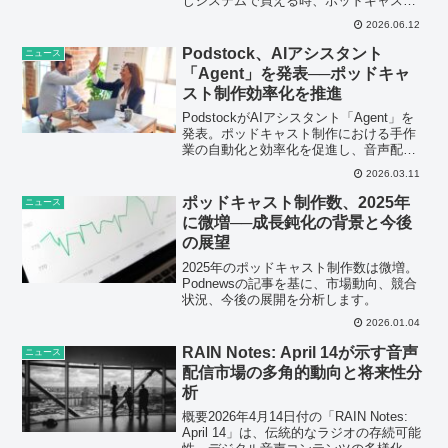
じシステムで買える時、ポッドキャスト
はネットを飛び出して都市の空気感をデ
2026.06.12
ザインするカルチャーになる。
Podstock、AIアシスタント
ニュース
「Agent」を発表──ポッドキャ
スト制作効率化を推進
PodstockがAIアシスタント「Agent」を
発表。ポッドキャスト制作における手作
業の自動化と効率化を促進し、音声配信
業界に変革をもたらす可能性が指摘され
2026.03.11
ています。
ポッドキャスト制作数、2025年
ニュース
に微増──成長鈍化の背景と今後
の展望
2025年のポッドキャスト制作数は微増。
Podnewsの記事を基に、市場動向、競合
状況、今後の展開を分析します。
2026.01.04
RAIN Notes: April 14が示す音声
ニュース
配信市場の多角的動向と将来性分
析
概要2026年4月14日付の「RAIN Notes:
April 14」は、伝統的なラジオの存続可能