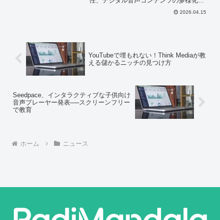
性、デジタル音声コンテンツの多様化、
業界リーダーの視点など、音声配信市場
2026.04.15
の多角的な論点を提示しまし...
YouTubeで埋もれない！Think Mediaが教
える儲かるニッチの見つけ方
Seedpace、インタラクティブな子供向け
音声プレーヤー発表──スクリーンフリー
で教育
ホーム
ニュース