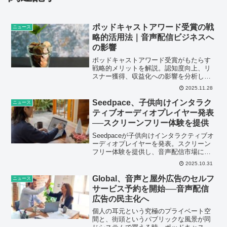
ポッドキャストアワード受賞の戦
ニュース
略的活用法｜音声配信ビジネスへ
の影響
ポッドキャストアワード受賞がもたらす
戦略的メリットを解説。認知度向上、リ
スナー獲得、収益化への影響を分析し、
音声配信ビジネスの成長戦略を提示しま
2025.11.28
す。
Seedpace、子供向けインタラク
ニュース
ティブオーディオプレイヤー発表
──スクリーンフリー体験を提供
Seedpaceが子供向けインタラクティブオ
ーディオプレイヤーを発表。スクリーン
フリー体験を提供し、音声配信市場に新
たな可能性をもたらす。
2025.10.31
Global、音声と屋外広告のセルフ
ニュース
サービス予約を開始──音声配信
広告の民主化へ
個人の耳元という究極のプライベート空
間と、街頭というパブリックな風景が同