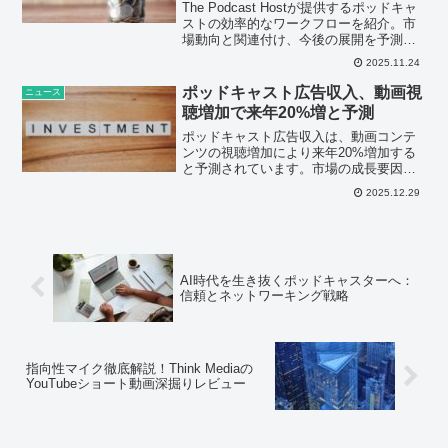
The Podcast Hostが提供するポッドキャ
ストの効率的なワークフローを紹介。市
場動向と関連付け、今後の展開を予測し
ます。
2025.11.24
ポッドキャスト広告収入、動画視
ニュース
聴増加で来年20%増と予測
ポッドキャスト広告収入は、動画コンテ
ンツの視聴増加により来年20%増加する
と予測されています。市場の成長要因や
今後の展開について解説します。
2025.12.29
AI時代を生き抜くポッドキャスターへ：
信頼とネットワーキング戦略
指向性マイク徹底解説！Think Mediaの
YouTubeショート動画深掘りレビュー