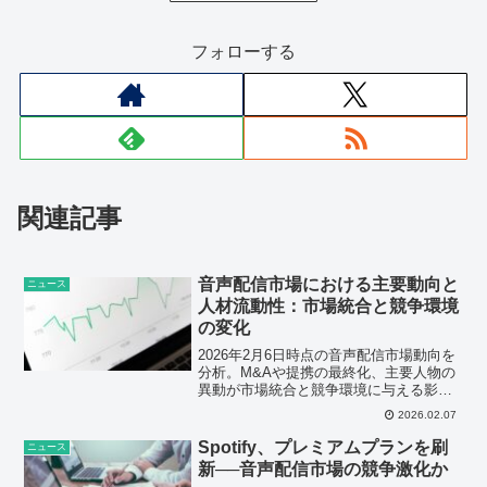
フォローする
関連記事
音声配信市場における主要動向と
ニュース
人材流動性：市場統合と競争環境
の変化
2026年2月6日時点の音声配信市場動向を
分析。M&Aや提携の最終化、主要人物の
異動が市場統合と競争環境に与える影響
を深掘りし、今後の展開を予測。
2026.02.07
Spotify、プレミアムプランを刷
ニュース
新──音声配信市場の競争激化か