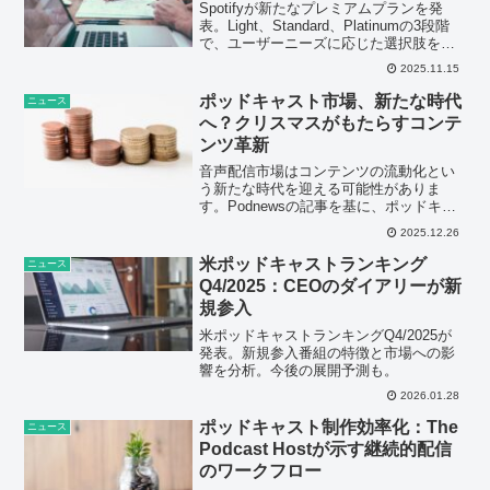
Spotifyが新たなプレミアムプランを発
表。Light、Standard、Platinumの3段階
で、ユーザーニーズに応じた選択肢を提
供。音声配信市場の競争環境に変化をも
2025.11.15
たらす可能性について解説します。
ポッドキャスト市場、新たな時代
ニュース
へ？クリスマスがもたらすコンテ
ンツ革新
音声配信市場はコンテンツの流動化とい
う新たな時代を迎える可能性がありま
す。Podnewsの記事を基に、ポッドキャ
スト市場の動向、技術革新、今後の展開
2025.12.26
を詳細に分析します。
米ポッドキャストランキング
ニュース
Q4/2025：CEOのダイアリーが新
規参入
米ポッドキャストランキングQ4/2025が
発表。新規参入番組の特徴と市場への影
響を分析。今後の展開予測も。
2026.01.28
ポッドキャスト制作効率化：The
ニュース
Podcast Hostが示す継続的配信
のワークフロー