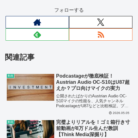
フォローする
関連記事
Podcastageが徹底検証！
動画
Austrian Audio OC-S10はU87超
えか？プロ向けマイクの実力
公開されたばかりのAustrian Audio OC-
S10マイクの性能を、人気チャンネル
PodcastageがU87などと比較検証。プロ
の視点からその実力と価値を深く掘り下
2026.05.05
げます。
完璧よりリアルを！ゴミ箱行き寸
動画
前動画が8万ドル生んだ教訓
【Think Media深掘り】