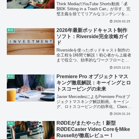
Think MediaのYouTube Shorts動画「💰
$80K Sitting in a Trash Can」が示す、完
璧主義を捨ててリアルなコンテンツを発
信することの重要性を解説。ポッドキャ
2026.02.25
スト・音声配信クリエイター必見の教訓
と、その実用的価値を深掘りします。
2026年最新ポッドキャスト制作
動画
ソフト：Riverside完全攻略ガイ
ド
Riversideを使ったポッドキャスト制作の
全工程を1時間で解説！初心者から上級者
まで役立つ、効率的なワークフローと最
新ツールを紹介。今すぐ動画をチェック
2025.12.01
して、あなたのポッドキャストをレベル
アップさせましょう。
Premiere Pro オブジェクトマス
動画
キング徹底解説：キーイングとロ
トスコーピングの未来
Javier MercedesによるPremiere Proオブ
ジェクトマスキング解説動画。キーイン
グ、ロトスコーピングの効率化、Classic
Matte Tipsまで網羅。動画編集スキルを
2026.01.24
向上させ、制作時間を短縮しましょう。
RØDEがまたやった！新型
動画
RØDECaster Video CoreをMike
Russellが徹底レビュー！