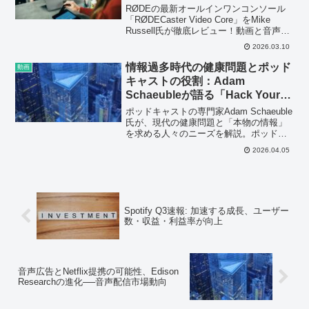
RØDEの最新オールインワンコンソール
「RØDECaster Video Core」をMike
Russell氏が徹底レビュー！動画と音声配
信の未来を変える画期的な製品の魅力
2026.03.10
と、その実用性を深掘り解説します。
情報過多時代の健康問題とポッド
動画
キャストの役割：Adam
Schaeubleが語る「Hack Your
Health…
ポッドキャストの専門家Adam Schaeuble
氏が、現代の健康問題と「本物の情報」
を求める人々のニーズを解説。ポッドキ
ャストが果たすべき役割とコンテンツ制
2026.04.05
作のヒントが詰まった動画は必見です。
Spotify Q3速報: 加速する成長、ユーザー
数・収益・利益率が向上
音声広告とNetflix提携の可能性、Edison
Researchの進化──音声配信市場動向