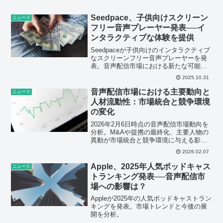
Seedpace、子供向けスクリーン
ニュース
フリー音声プレーヤー発表──イ
ンタラクティブな体験を提供
Seedpaceが子供向けのインタラクティブ
なスクリーンフリー音声プレーヤーを発
表。音声配信市場における新たな可能性
を示唆。
2025.10.31
音声配信市場における主要動向と
ニュース
人材流動性：市場統合と競争環境
の変化
2026年2月6日時点の音声配信市場動向を
分析。M&Aや提携の最終化、主要人物の
異動が市場統合と競争環境に与える影響
を深掘りし、今後の展開を予測。
2026.02.07
Apple、2025年人気ポッドキャス
ニュース
トランキング発表──音声配信市
場への影響は？
Appleが2025年の人気ポッドキャストラン
キングを発表。市場トレンドと今後の展
開を分析。