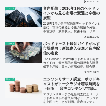
2025.11.20
音声配信：2016年1月のヘッドラ
ニュース
インから見る市場の変遷と今後の
展望
2016年1月の音声配信業界ヘッドラインを
基に、市場の変遷と今後の展望を分析。
市場規模、競合状況、技術革新、リスク
要因を考察します。
2026.01.03
ポッドキャスト録音ガイドが示す
ニュース
市場動向：新規参入促進と音声配
信の進化
The Podcast Hostのポッドキャスト録音
ガイドは、音声配信市場の新規参入障壁
低下を示唆。日本の市場成長、競合動
向、将来予測を分析し、クリエイターエ
2026.03.23
コノミーの活性化と課題を解説します。
エジソンリサーチ調査、ポッドキ
ニュース
ャストがトークラジオ聴取時間を
上回る──音声コンテンツ市場に
転換点
エジソンリサーチの最新調査により、ポ
ッドキャストの聴取時間がトークラジオ
を上回ったことが判明。音声コンテンツ
市場の構造変化と今後のビジネス戦略へ